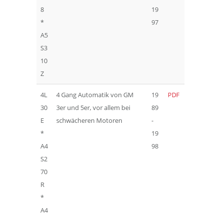
8
19
*
97
A5
S3
10
Z
4L
4 Gang Automatik von GM
19
PDF
30
3er und 5er, vor allem bei
89
E
schwächeren Motoren
-
*
19
A4
98
S2
70
R
*
A4