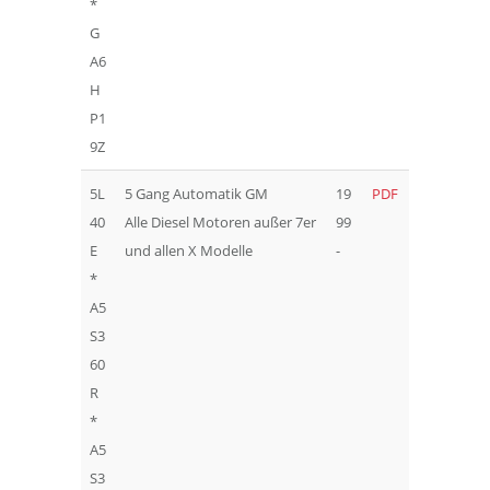
*
G
A6
H
P1
9Z
5L
5 Gang Automatik GM
19
PDF
40
Alle Diesel Motoren außer 7er
99
E
und allen X Modelle
-
*
A5
S3
60
R
*
A5
S3