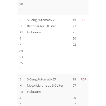
90
R
5
5 Gang Automatik ZF
19
PDF
H
Benziner bis 3,0 Liter
97
P1
Hubraum
-
9
20
*
02
A5
S3
25
Z
5
5 Gang Automatik ZF
19
PDF
H
Motorisierung ab 3,0 Liter
97
P2
Hubraum
-
4
20
*
02