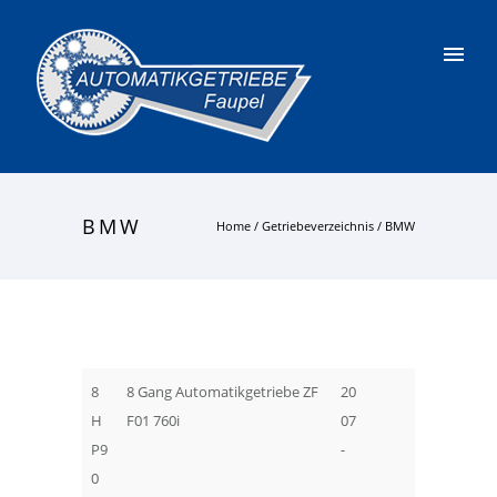
BMW
Home
/
Getriebeverzeichnis
/
BMW
8
8 Gang Automatikgetriebe ZF
20
H
F01 760i
07
P9
-
0