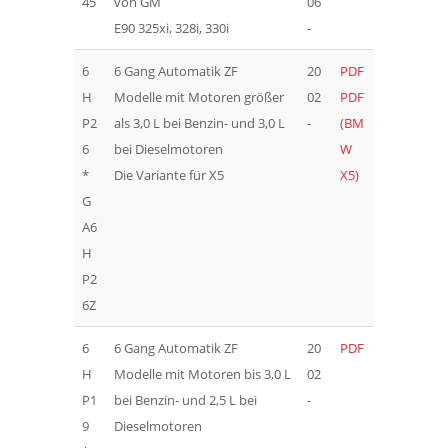
45
von GM
06
E90 325xi, 328i, 330i
-
6
6 Gang Automatik ZF
20
PDF
H
Modelle mit Motoren größer
02
PDF
P2
als 3,0 L bei Benzin- und 3,0 L
-
(BM
6
bei Dieselmotoren
W
*
Die Variante für X5
X5)
G
A6
H
P2
6Z
6
6 Gang Automatik ZF
20
PDF
H
Modelle mit Motoren bis 3,0 L
02
P1
bei Benzin- und 2,5 L bei
-
9
Dieselmotoren