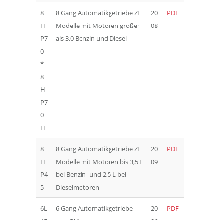
8
8 Gang Automatikgetriebe ZF
20
PDF
H
Modelle mit Motoren größer
08
P7
als 3,0 Benzin und Diesel
-
0
*
8
H
P7
0
H
8
8 Gang Automatikgetriebe ZF
20
PDF
H
Modelle mit Motoren bis 3,5 L
09
P4
bei Benzin- und 2,5 L bei
-
5
Dieselmotoren
6L
6 Gang Automatikgetriebe
20
PDF