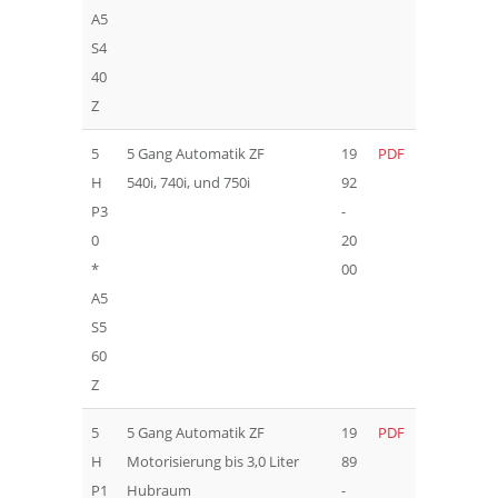
A5
S4
40
Z
5
5 Gang Automatik ZF
19
PDF
H
540i, 740i, und 750i
92
P3
-
0
20
*
00
A5
S5
60
Z
5
5 Gang Automatik ZF
19
PDF
H
Motorisierung bis 3,0 Liter
89
P1
Hubraum
-